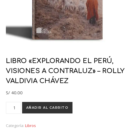
LIBRO «EXPLORANDO EL PERÚ,
VISIONES A CONTRALUZ» – ROLLY
VALDIVIA CHÁVEZ
S/
40.00
LIBRO "EXPLORANDO EL PERÚ, VISIONES A CONTRALUZ" - Roll
AÑADIR AL CARRITO
Categoría:
Libros