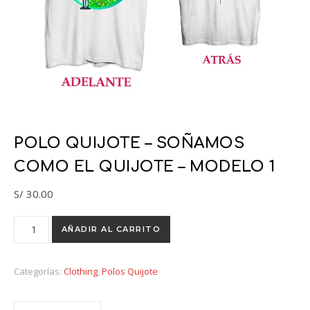
POLO QUIJOTE – SOÑAMOS
COMO EL QUIJOTE – MODELO 1
S/
30.00
POLO QUIJOTE - Soñamos como el Quijote - Modelo 1 cantid
AÑADIR AL CARRITO
Categorías:
Clothing
,
Polos Quijote